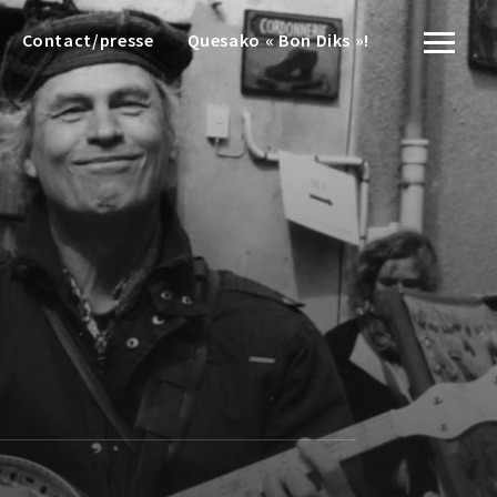
Contact/presse
Quesako « Bon Diks »!